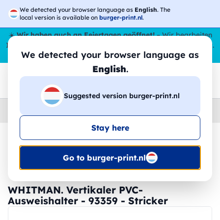
We detected your browser language as
English
. The
local version is available on
burger-print.nl
.
☀️
Wir haben auch an Feiertagen geöffnet!
– Wir bearbeiten
Ihre Bestellungen den ganzen Sommer über,
sogar im August
.
We detected your browser language as
😎🌴
English
.
Suggested version burger-print.nl
Home
›
Zubehoer
›
gadgets-personalisiert
Stay here
🔥 -30 % DTF-Druck
Go to burger-print.nl
WHITMAN. Vertikaler PVC-
Ausweishalter - 93359 - Stricker