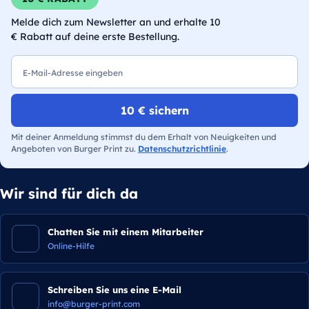
Melde dich zum Newsletter an und erhalte 10
€ Rabatt auf deine erste Bestellung.
E-Mail
10 € sichern
Mit deiner Anmeldung stimmst du dem Erhalt von Neuigkeiten und
Angeboten von Burger Print zu.
Datenschutzrichtlinie
.
Wir sind für dich da
Chatten Sie mit einem Mitarbeiter
Online-Hilfe
Schreiben Sie uns eine E-Mail
info@burger-print.com