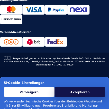
UBERWEISUNG
Versanddienstleister
🇮🇹
Italienisches Unternehmen.
Burger Print®
gehoert zu INK srl Group. Betreibende Gesellschaft: INK srl. Rechtlicher
Sitz: Via Nino Bixio 18/1, 16043, Chiavari (GE), Italien. USt-IdNr.: IT02078070998. REA: 458236.
Stammkapital: € 110.000 i.v.. ©2026
Cookie-Einstellungen
Verweigern
Akzeptieren
Wir verwenden technische Cookies fuer den Betrieb der Website und
mit Ihrer Einwilligung auch Praeferenz-, Statistik- und Marketing-