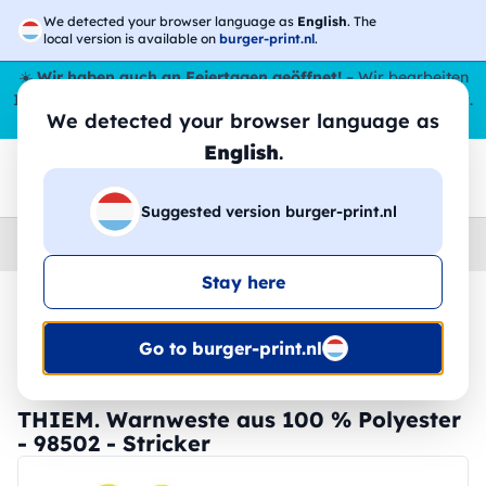
We detected your browser language as
English
. The
local version is available on
burger-print.nl
.
☀️
Wir haben auch an Feiertagen geöffnet!
– Wir bearbeiten
Ihre Bestellungen den ganzen Sommer über,
sogar im August
.
We detected your browser language as
😎🌴
English
.
Suggested version burger-print.nl
Home
›
Zubehoer
›
gadgets-personalisiert
Stay here
🔥 -30 % DTF-Druck
Go to burger-print.nl
THIEM. Warnweste aus 100 % Polyester
- 98502 - Stricker