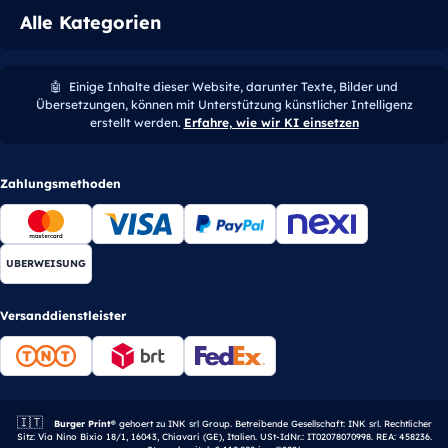
Alle Kategorien
🤖
Einige Inhalte dieser Website, darunter Texte, Bilder und
Übersetzungen, können mit Unterstützung künstlicher Intelligenz
erstellt werden.
Erfahre, wie wir KI einsetzen
Zahlungsmethoden
UBERWEISUNG
Versanddienstleister
🇮🇹
Italienisches Unternehmen.
Burger Print®
gehoert zu INK srl Group. Betreibende Gesellschaft: INK srl. Rechtlicher
Sitz: Via Nino Bixio 18/1, 16043, Chiavari (GE), Italien. USt-IdNr.: IT02078070998. REA: 458236.