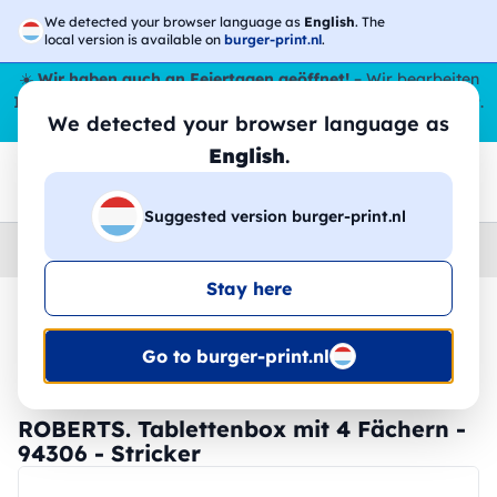
We detected your browser language as
English
. The
local version is available on
burger-print.nl
.
☀️
Wir haben auch an Feiertagen geöffnet!
– Wir bearbeiten
Ihre Bestellungen den ganzen Sommer über,
sogar im August
.
We detected your browser language as
😎🌴
English
.
Suggested version burger-print.nl
Home
›
Zubehoer
›
gadgets-personalisiert
Stay here
🔥 -30 % DTF-Druck
Go to burger-print.nl
ROBERTS. Tablettenbox mit 4 Fächern -
94306 - Stricker