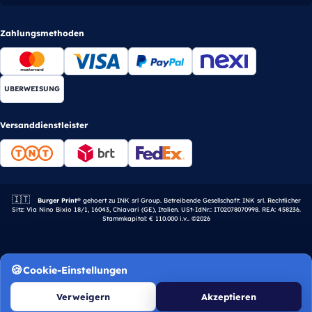
Zahlungsmethoden
UBERWEISUNG
Versanddienstleister
🇮🇹
Italienisches Unternehmen.
Burger Print®
gehoert zu INK srl Group. Betreibende Gesellschaft: INK srl. Rechtlicher
Sitz: Via Nino Bixio 18/1, 16043, Chiavari (GE), Italien. USt-IdNr.: IT02078070998. REA: 458236.
Stammkapital: € 110.000 i.v.. ©2026
Cookie-Einstellungen
Verweigern
Akzeptieren