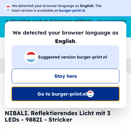
We detected your browser language as
English
. The
local version is available on
burger-print.nl
.
☀️
Wir haben auch an Feiertagen geöffnet!
– Wir bearbeiten
Ihre Bestellungen den ganzen Sommer über,
sogar im August
.
We detected your browser language as
😎🌴
English
.
Suggested version burger-print.nl
Home
›
Zubehoer
›
gadgets-personalisiert
Stay here
🔥 -30 % DTF-Druck
Go to burger-print.nl
NIBALI. Reflektierendes Licht mit 3
LEDs - 98821 - Stricker