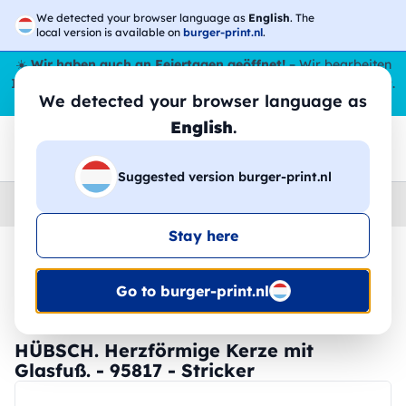
We detected your browser language as
English
. The
local version is available on
burger-print.nl
.
☀️
Wir haben auch an Feiertagen geöffnet!
– Wir bearbeiten
Ihre Bestellungen den ganzen Sommer über,
sogar im August
.
We detected your browser language as
😎🌴
English
.
Suggested version burger-print.nl
Home
›
Zubehoer
›
gadgets-personalisiert
Stay here
🔥 -30 % DTF-Druck
Go to burger-print.nl
HÜBSCH. Herzförmige Kerze mit
Glasfuß. - 95817 - Stricker