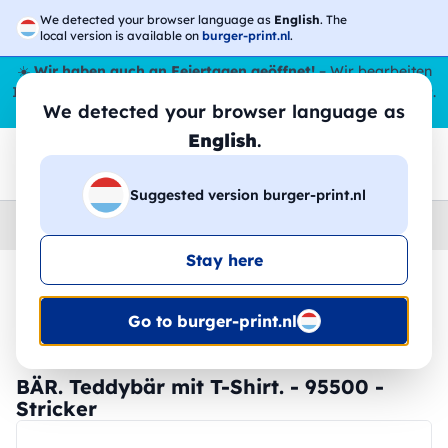
We detected your browser language as
English
. The
local version is available on
burger-print.nl
.
☀️
Wir haben auch an Feiertagen geöffnet!
– Wir bearbeiten
Ihre Bestellungen den ganzen Sommer über,
sogar im August
.
We detected your browser language as
😎🌴
English
.
Suggested version burger-print.nl
Home
›
Zubehoer
›
gadgets-personalisiert
Stay here
🔥 -30 % DTF-Druck
Go to burger-print.nl
BÄR. Teddybär mit T-Shirt. - 95500 -
Stricker