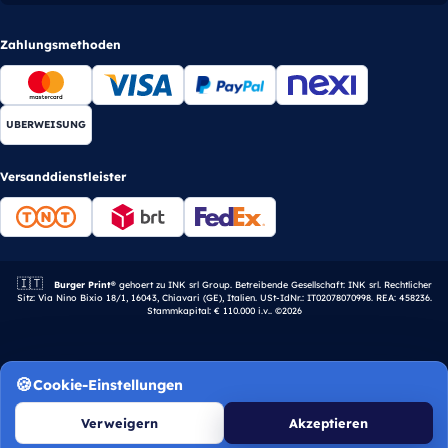
Zahlungsmethoden
UBERWEISUNG
Versanddienstleister
🇮🇹
Italienisches Unternehmen.
Burger Print®
gehoert zu INK srl Group. Betreibende Gesellschaft: INK srl. Rechtlicher
Sitz: Via Nino Bixio 18/1, 16043, Chiavari (GE), Italien. USt-IdNr.: IT02078070998. REA: 458236.
Stammkapital: € 110.000 i.v.. ©2026
Cookie-Einstellungen
Verweigern
Akzeptieren