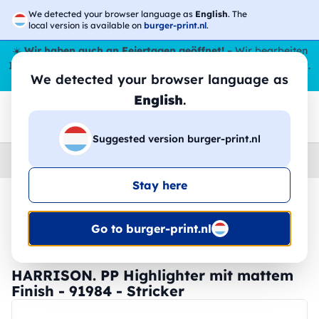
We detected your browser language as
English
. The
local version is available on
burger-print.nl
.
☀️
Wir haben auch an Feiertagen geöffnet!
– Wir bearbeiten
Ihre Bestellungen den ganzen Sommer über,
sogar im August
.
We detected your browser language as
😎🌴
English
.
Suggested version burger-print.nl
Home
›
Schreibwaren
›
textmarker-personalisiert
Stay here
🔥 -30 % DTF-Druck
Go to burger-print.nl
HARRISON. PP Highlighter mit mattem
Finish - 91984 - Stricker