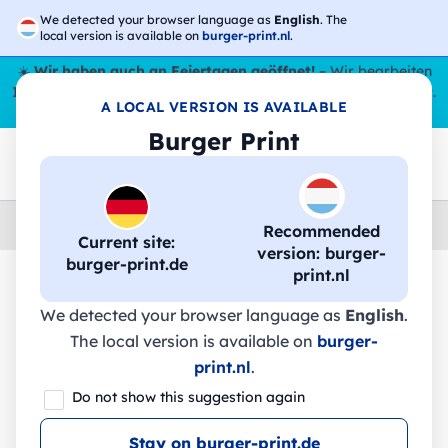
We detected your browser language as
English
. The
local version is available on
burger-print.nl
.
☀️
Wir haben auch an Feiertagen geöffnet!
– Wir bearbeiten
Ihre Bestellungen den ganzen Sommer über,
sogar im August
.
A LOCAL VERSION IS AVAILABLE
😎🌴
Burger Print
Home
›
Schreibwaren
›
lineale-personalisiert
Recommended
Current site:
version: burger-
burger-print.de
print.nl
🔥 -30 % DTF-Druck
We detected your browser language as
English
.
The local version is available on
burger-
print.nl
.
WESLEY 30. Kiefernholzlineal mit 30-
Do not show this suggestion again
cm-Skala - 93661 - Stricker
Stay on burger-print.de