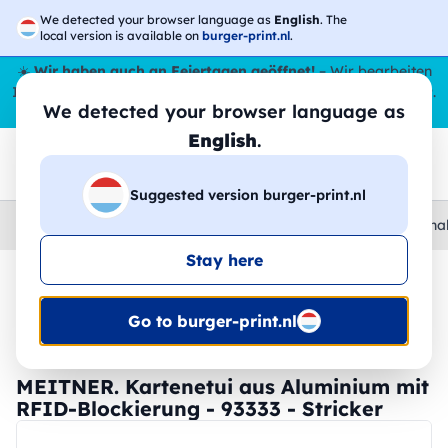
We detected your browser language as
English
. The
local version is available on
burger-print.nl
.
☀️
Wir haben auch an Feiertagen geöffnet!
– Wir bearbeiten
Ihre Bestellungen den ganzen Sommer über,
sogar im August
.
We detected your browser language as
😎🌴
English
.
Suggested version burger-print.nl
Home
›
Schreibwaren
›
geldborsen-und-kartenetuis-personal
Stay here
🔥 -30 % DTF-Druck
Go to burger-print.nl
MEITNER. Kartenetui aus Aluminium mit
RFID-Blockierung - 93333 - Stricker