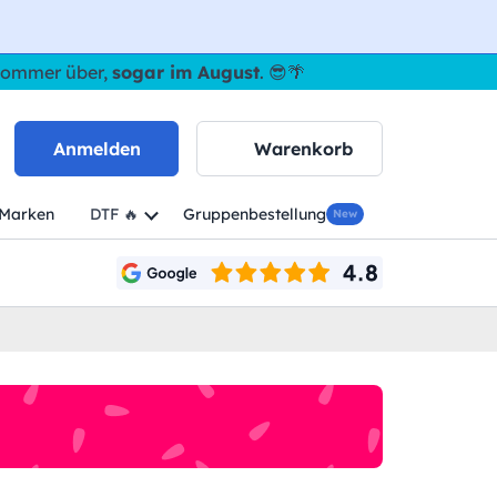
 Sommer über,
sogar im August
. 😎🌴
Anmelden
Warenkorb
Marken
DTF 🔥
Gruppenbestellung
New