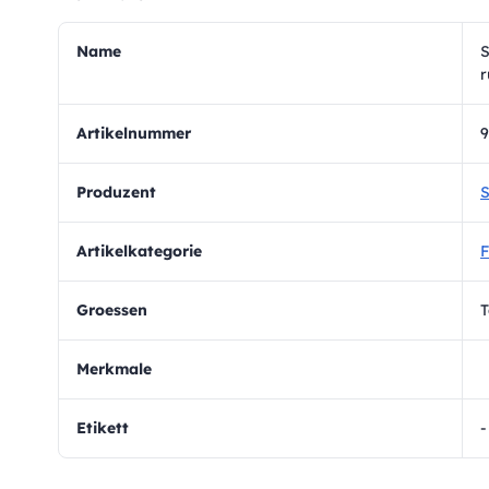
Name
S
r
Artikelnummer
9
Produzent
S
Artikelkategorie
F
Groessen
T
Merkmale
Etikett
-