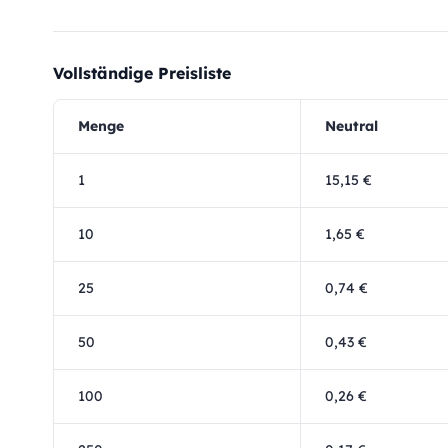
Vollständige Preisliste
Menge
Neutral
1
15,15 €
10
1,65 €
25
0,74 €
50
0,43 €
100
0,26 €