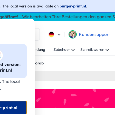
h
. The local version is available on
burger-print.nl
.
geöffnet!
– Wir bearbeiten Ihre Bestellungen den ganzen
 in den Produkten
Kundensupport
Kind
Arbeitskleidung
Zubehoer
Schreibwaren
rt
Grafikentwürfe vorab
 version:
int.nl
. The local
.
-print.nl