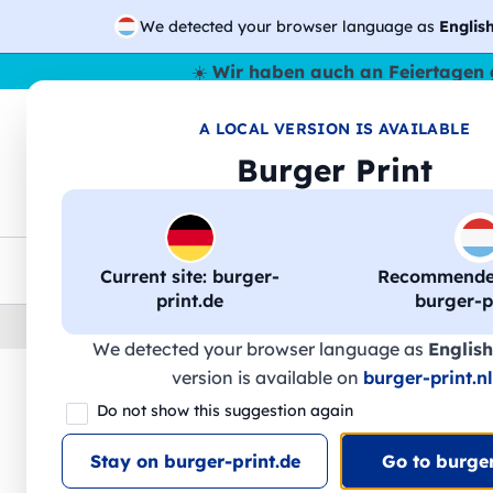
We detected your browser language as
Englis
☀️
Wir haben auch an Feiertagen 
A LOCAL VERSION IS AVAILABLE
🔎
Suche
Burger Print
T-Shirts
Sweatshirts
Mann
Frau
EU-weite Lieferung
Mengenrabatt
Kundensuppo
Current site: burger-
Recommended
print.de
burger-pr
Home
›
Schreibwaren
›
federn-personalisiert
We detected your browser language as
English
version is available on
burger-print.nl
🔥 -30 % DTF-Druck
Do not show this suggestion again
Stay on burger-print.de
Go to burger