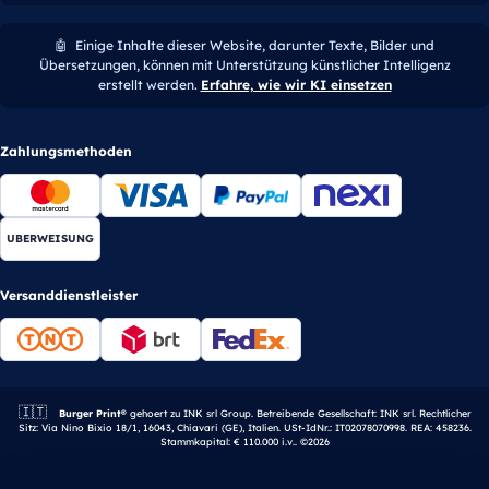
🤖
Einige Inhalte dieser Website, darunter Texte, Bilder und
Übersetzungen, können mit Unterstützung künstlicher Intelligenz
erstellt werden.
Erfahre, wie wir KI einsetzen
Zahlungsmethoden
UBERWEISUNG
Versanddienstleister
🇮🇹
Italienisches Unternehmen.
Burger Print®
gehoert zu INK srl Group. Betreibende Gesellschaft: INK srl. Rechtlicher
Sitz: Via Nino Bixio 18/1, 16043, Chiavari (GE), Italien. USt-IdNr.: IT02078070998. REA: 458236.
Stammkapital: € 110.000 i.v.. ©2026