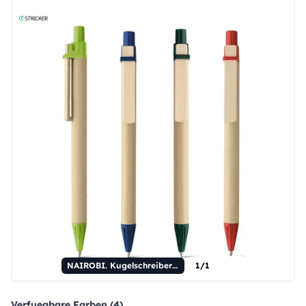
NAIROBI. Kugelschreiber aus Kraftpapier mit Holzclip.
1/1
Verfuegbare Farben (4)