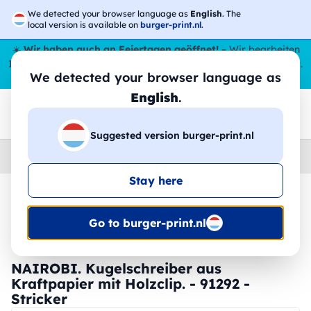
We detected your browser language as
English
. The
local version is available on
burger-print.nl
.
☀️
Wir haben auch an Feiertagen geöffnet!
– Wir bearbeiten
Ihre Bestellungen den ganzen Sommer über,
sogar im August
.
We detected your browser language as
😎🌴
English
.
Suggested version burger-print.nl
Home
›
Schreibwaren
›
federn-personalisiert
Stay here
🔥 -30 % DTF-Druck
Go to burger-print.nl
NAIROBI. Kugelschreiber aus
Kraftpapier mit Holzclip. - 91292 -
Stricker