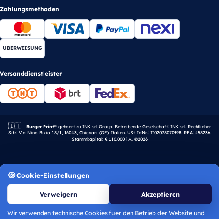
Zahlungsmethoden
UBERWEISUNG
Versanddienstleister
🇮🇹
Italienisches Unternehmen.
Burger Print®
gehoert zu INK srl Group. Betreibende Gesellschaft: INK srl. Rechtlicher
Sitz: Via Nino Bixio 18/1, 16043, Chiavari (GE), Italien. USt-IdNr.: IT02078070998. REA: 458236.
Stammkapital: € 110.000 i.v.. ©2026
Cookie-Einstellungen
Verweigern
Akzeptieren
Wir verwenden technische Cookies fuer den Betrieb der Website und