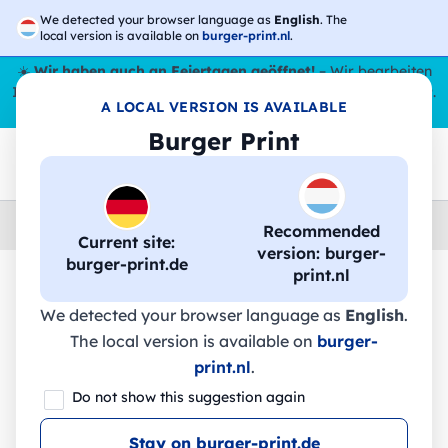
We detected your browser language as
English
. The
local version is available on
burger-print.nl
.
☀️
Wir haben auch an Feiertagen geöffnet!
– Wir bearbeiten
Ihre Bestellungen den ganzen Sommer über,
sogar im August
.
A LOCAL VERSION IS AVAILABLE
😎🌴
Burger Print
Home
›
Schreibwaren
›
federn-personalisiert
Recommended
Current site:
version: burger-
burger-print.de
print.nl
🔥 -30 % DTF-Druck
We detected your browser language as
English
.
The local version is available on
burger-
print.nl
.
LAPOINT. Multifunktionaler
Do not show this suggestion again
Metallkugelschreiber - 81201 - Stricker
Stay on burger-print.de