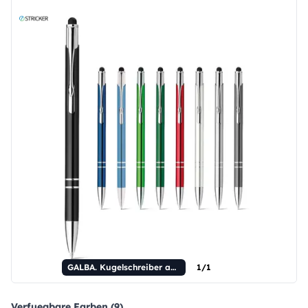
GALBA. Kugelschreiber aus Aluminium mit Touch-Spitze und Clip.
1/1
Verfuegbare Farben (9)