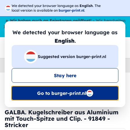
We detected your browser language as
English
. The
local version is available on
burger-print.nl
.
☀️
Wir haben auch an Feiertagen geöffnet!
– Wir bearbeiten
Ihre Bestellungen den ganzen Sommer über,
sogar im August
.
We detected your browser language as
😎🌴
English
.
Suggested version burger-print.nl
Home
›
Schreibwaren
›
federn-personalisiert
Stay here
🔥 -30 % DTF-Druck
Go to burger-print.nl
GALBA. Kugelschreiber aus Aluminium
mit Touch-Spitze und Clip. - 91849 -
Stricker