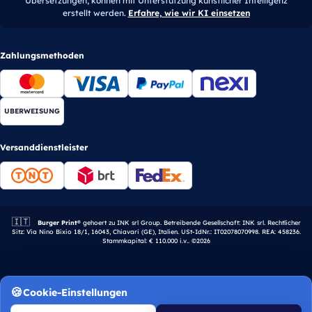
Übersetzungen, können mit Unterstützung künstlicher Intelligenz
erstellt werden.
Erfahre, wie wir KI einsetzen
Zahlungsmethoden
UBERWEISUNG
Versanddienstleister
🇮🇹
Italienisches Unternehmen.
Burger Print®
gehoert zu INK srl Group. Betreibende Gesellschaft: INK srl. Rechtlicher
Sitz: Via Nino Bixio 18/1, 16043, Chiavari (GE), Italien. USt-IdNr.: IT02078070998. REA: 458236.
Stammkapital: € 110.000 i.v.. ©2026
Cookie-Einstellungen