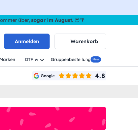
 Sommer über,
sogar im August
. 😎🌴
Anmelden
Warenkorb
Marken
DTF 🔥
Gruppenbestellung
New