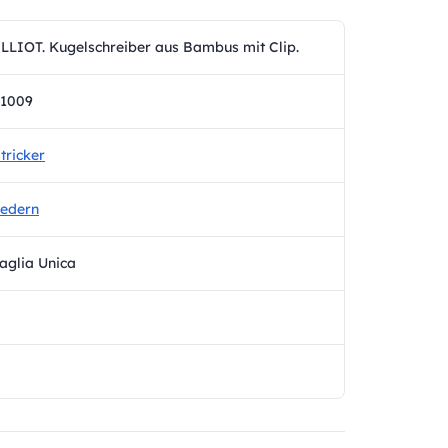
LLIOT. Kugelschreiber aus Bambus mit Clip.
81009
tricker
edern
aglia Unica