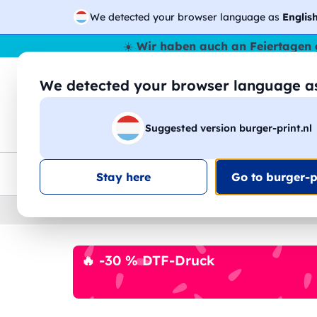
We detected your browser language as
Englis
☀️
Wir haben auch an Feiertagen 
We detected your browser language 
🔎
Suche
Suggested version burger-print.nl
T-Shirts
Sweatshirts
Mann
Frau
EU-weite Lieferung
Mengenrabatt
Kundensuppo
Stay here
Go to burger-pr
Home
›
Schreibwaren
›
federn-personalisiert
🔥 -30 % DTF-Druck