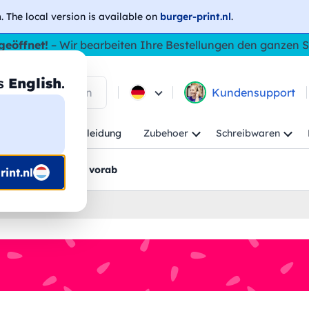
h
. The local version is available on
burger-print.nl
.
geöffnet!
– Wir bearbeiten Ihre Bestellungen den ganzen
as
English
.
 in den Produkten
Kundensupport
Kind
Arbeitskleidung
Zubehoer
Schreibwaren
rt
Grafikentwürfe vorab
int.nl