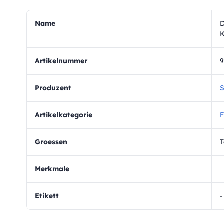
Name
D
K
Artikelnummer
9
Produzent
S
Artikelkategorie
F
Groessen
T
Merkmale
Etikett
-