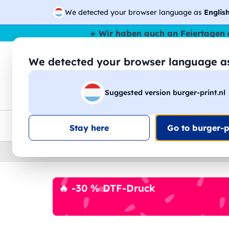
We detected your browser language as
Englis
☀️
Wir haben auch an Feiertagen 
We detected your browser language 
🔎
Suche
Suggested version burger-print.nl
T-Shirts
Sweatshirts
Mann
Frau
EU-weite Lieferung
Mengenrabatt
Kundensuppo
Stay here
Go to burger-pr
Home
›
Schreibwaren
›
federn-personalisiert
🔥 -30 % DTF-Druck