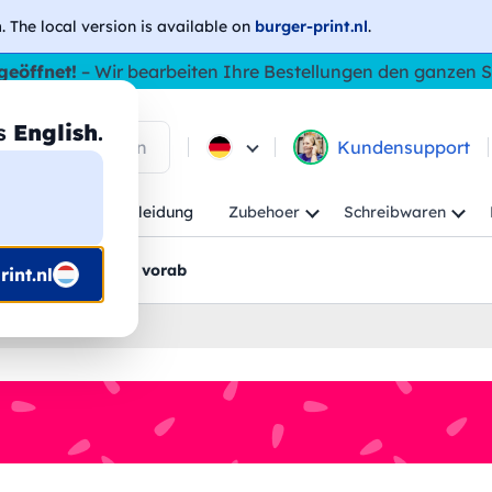
h
. The local version is available on
burger-print.nl
.
geöffnet!
– Wir bearbeiten Ihre Bestellungen den ganzen
as
English
.
 in den Produkten
Kundensupport
Kind
Arbeitskleidung
Zubehoer
Schreibwaren
rt
Grafikentwürfe vorab
int.nl