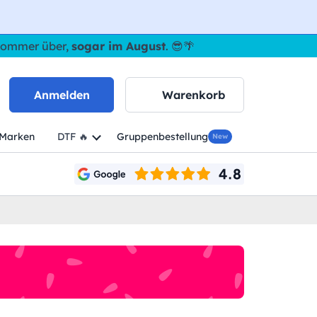
 Sommer über,
sogar im August
. 😎🌴
Anmelden
Warenkorb
Marken
DTF 🔥
Gruppenbestellung
New