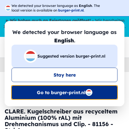
We detected your browser language as
English
. The
local version is available on
burger-print.nl
.
☀️
Wir haben auch an Feiertagen geöffnet!
– Wir bearbeiten
Ihre Bestellungen den ganzen Sommer über,
sogar im August
.
We detected your browser language as
😎🌴
English
.
Suggested version burger-print.nl
Home
›
Schreibwaren
›
federn-personalisiert
Stay here
🔥 -30 % DTF-Druck
Go to burger-print.nl
CLARE. Kugelschreiber aus recyceltem
Aluminium (100% rAL) mit
Drehmechanismus und Clip. - 81156 -