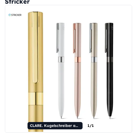
Stricker
CLARE. Kugelschreiber aus recyceltem Aluminium (100% rAL) mit Drehmechanismus und Clip.
1/1