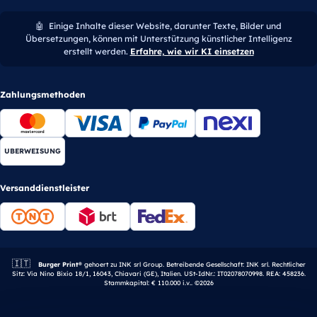
🤖
Einige Inhalte dieser Website, darunter Texte, Bilder und
Übersetzungen, können mit Unterstützung künstlicher Intelligenz
erstellt werden.
Erfahre, wie wir KI einsetzen
Zahlungsmethoden
UBERWEISUNG
Versanddienstleister
🇮🇹
Italienisches Unternehmen.
Burger Print®
gehoert zu INK srl Group. Betreibende Gesellschaft: INK srl. Rechtlicher
Sitz: Via Nino Bixio 18/1, 16043, Chiavari (GE), Italien. USt-IdNr.: IT02078070998. REA: 458236.
Stammkapital: € 110.000 i.v.. ©2026