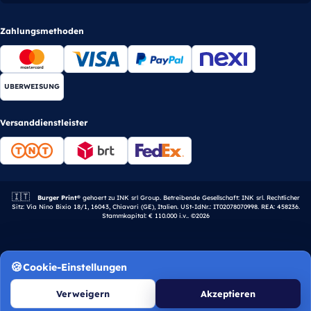
Zahlungsmethoden
UBERWEISUNG
Versanddienstleister
🇮🇹
Italienisches Unternehmen.
Burger Print®
gehoert zu INK srl Group. Betreibende Gesellschaft: INK srl. Rechtlicher
Sitz: Via Nino Bixio 18/1, 16043, Chiavari (GE), Italien. USt-IdNr.: IT02078070998. REA: 458236.
Stammkapital: € 110.000 i.v.. ©2026
Cookie-Einstellungen
Verweigern
Akzeptieren