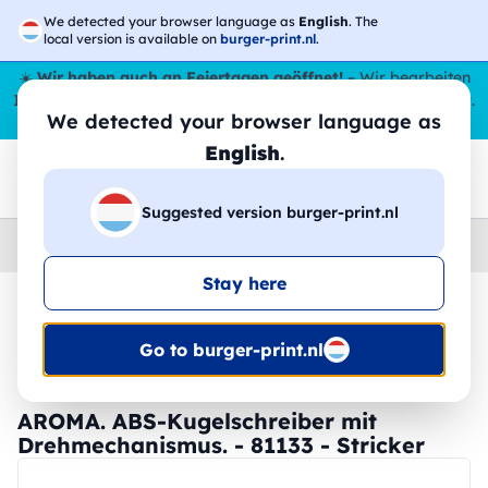
We detected your browser language as
English
. The
local version is available on
burger-print.nl
.
☀️
Wir haben auch an Feiertagen geöffnet!
– Wir bearbeiten
Ihre Bestellungen den ganzen Sommer über,
sogar im August
.
We detected your browser language as
😎🌴
English
.
Suggested version burger-print.nl
Home
›
Schreibwaren
›
federn-personalisiert
Stay here
🔥 -30 % DTF-Druck
Go to burger-print.nl
AROMA. ABS-Kugelschreiber mit
Drehmechanismus. - 81133 - Stricker