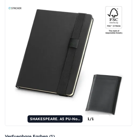
SHAKESPEARE. A5 PU-Notizbuch mit glatten, elfenbeinfarbenen Seiten.
1/1
Verfuegbare Farben (1)