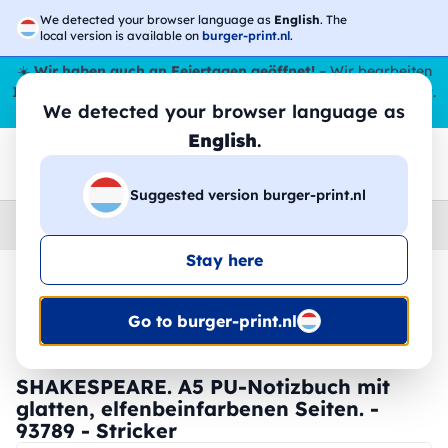
We detected your browser language as
English
. The
local version is available on
burger-print.nl
.
☀️
Wir haben auch an Feiertagen geöffnet!
– Wir bearbeiten
Ihre Bestellungen den ganzen Sommer über,
sogar im August
.
We detected your browser language as
😎🌴
English
.
Suggested version burger-print.nl
Home
›
Schreibwaren
›
blocknoten-personalisiert
Stay here
🔥 -30 % DTF-Druck
Go to burger-print.nl
SHAKESPEARE. A5 PU-Notizbuch mit
glatten, elfenbeinfarbenen Seiten. -
93789 - Stricker