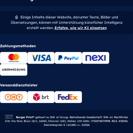
🤖
Einige Inhalte dieser Website, darunter Texte, Bilder und
Übersetzungen, können mit Unterstützung künstlicher Intelligenz
erstellt werden.
Erfahre, wie wir KI einsetzen
Zahlungsmethoden
UBERWEISUNG
Versanddienstleister
🇮🇹
Italienisches Unternehmen.
Burger Print®
gehoert zu INK srl Group. Betreibende Gesellschaft: INK srl. Rechtlicher
Sitz: Via Nino Bixio 18/1, 16043, Chiavari (GE), Italien. USt-IdNr.: IT02078070998. REA: 458236.
Stammkapital: € 110.000 i.v.. ©2026