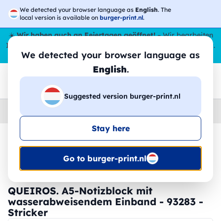
We detected your browser language as
English
. The
local version is available on
burger-print.nl
.
☀️
Wir haben auch an Feiertagen geöffnet!
– Wir bearbeiten
Ihre Bestellungen den ganzen Sommer über,
sogar im August
.
We detected your browser language as
😎🌴
English
.
Suggested version burger-print.nl
Home
›
Schreibwaren
›
blocknoten-personalisiert
Stay here
🔥 -30 % DTF-Druck
Go to burger-print.nl
QUEIROS. A5-Notizblock mit
wasserabweisendem Einband - 93283 -
Stricker