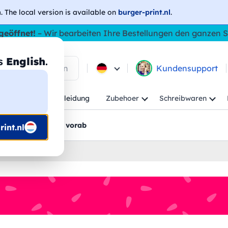
h
. The local version is available on
burger-print.nl
.
geöffnet!
– Wir bearbeiten Ihre Bestellungen den ganzen
as
English
.
 in den Produkten
Kundensupport
Kind
Arbeitskleidung
Zubehoer
Schreibwaren
rt
Grafikentwürfe vorab
int.nl
rt