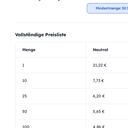
Mindestmenge: 50 
Vollständige Preisliste
Menge
Neutral
1
21,22 €
10
7,73 €
25
6,20 €
50
5,65 €
100
4,86 €