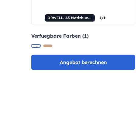
ORWELL. A5 Notizbuch aus Bambus und Kork mit linierten Seiten.
1/1
Verfuegbare Farben (1)
Angebot berechnen