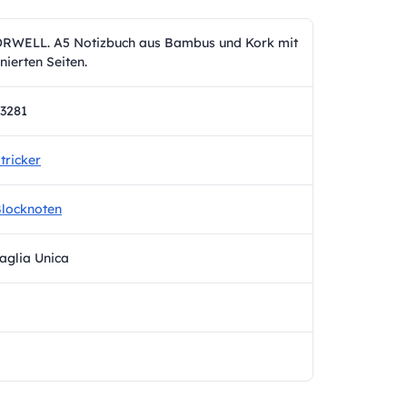
RWELL. A5 Notizbuch aus Bambus und Kork mit
inierten Seiten.
3281
tricker
locknoten
aglia Unica