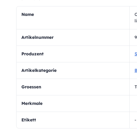
Name
O
l
Artikelnummer
9
Produzent
S
Artikelkategorie
B
Groessen
T
Merkmale
Etikett
-