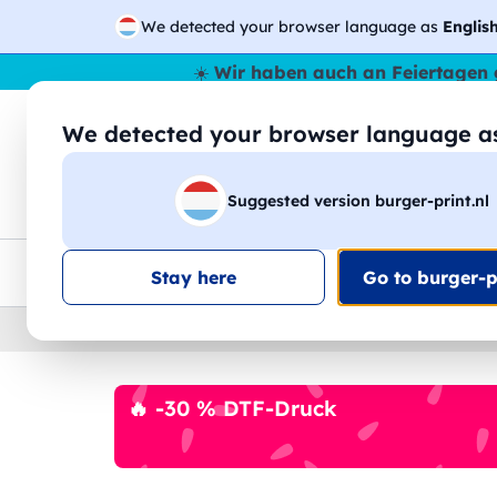
We detected your browser language as
Englis
☀️
Wir haben auch an Feiertagen 
We detected your browser language 
🔎
Suche
Suggested version burger-print.nl
T-Shirts
Sweatshirts
Mann
Frau
EU-weite Lieferung
Mengenrabatt
Kundensuppo
Stay here
Go to burger-pr
Home
›
Schreibwaren
›
blocknoten-personalisie
🔥 -30 % DTF-Druck