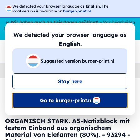
We detected your browser language as
English
. The
local version is available on
burger-print.nl
.
☀️
Wir haben auch an Feiertagen geöffnet!
– Wir bearbeiten
Ihre Bestellungen den ganzen Sommer über,
sogar im August
.
We detected your browser language as
😎🌴
English
.
Suggested version burger-print.nl
Home
›
Schreibwaren
›
blocknoten-personalisiert
Stay here
🔥 -30 % DTF-Druck
Go to burger-print.nl
ORGANISCH STARK. A5-Notizblock mit
festem Einband aus organischem
Material von Elefanten (80%). - 93294 -