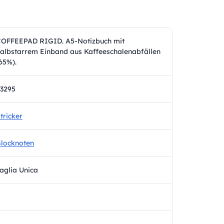
OFFEEPAD RIGID. A5-Notizbuch mit
albstarrem Einband aus Kaffeeschalenabfällen
65%).
3295
tricker
locknoten
aglia Unica