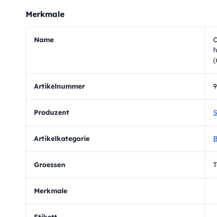
Merkmale
Name
C
h
(
Artikelnummer
9
Produzent
S
Artikelkategorie
B
Groessen
T
Merkmale