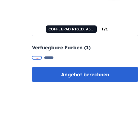
COFFEEPAD RIGID. A5-Notizbuch mit halbstarrem Einband aus Kaffeeschalenabfällen (65%).
1/1
Verfuegbare Farben (1)
Angebot berechnen