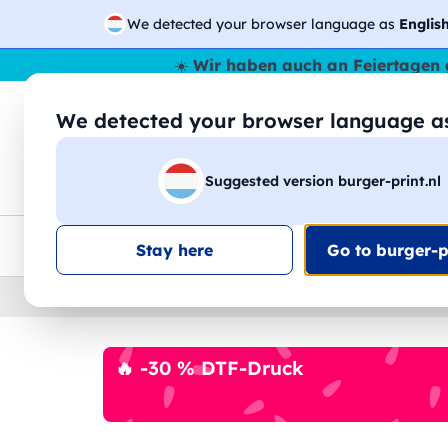
We detected your browser language as
Englis
☀️
Wir haben auch an Feiertagen 
We detected your browser language 
🔎
Suche
Suggested version burger-print.nl
T-Shirts
Sweatshirts
Mann
Frau
EU-weite Lieferung
Mengenrabatt
Kundensuppo
Stay here
Go to burger-pr
Home
›
Schreibwaren
›
blocknoten-personalisie
🔥 -30 % DTF-Druck