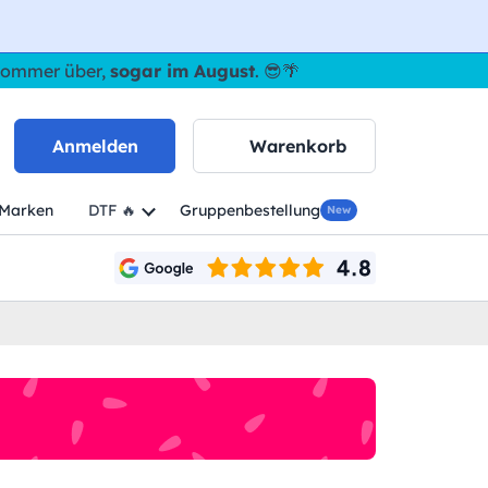
 Sommer über,
sogar im August
. 😎🌴
Anmelden
Warenkorb
Marken
DTF 🔥
Gruppenbestellung
New