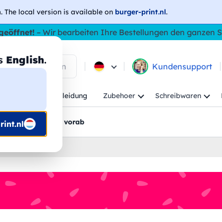
h
. The local version is available on
burger-print.nl
.
geöffnet!
– Wir bearbeiten Ihre Bestellungen den ganzen
as
English
.
 in den Produkten
Kundensupport
Kind
Arbeitskleidung
Zubehoer
Schreibwaren
rt
Grafikentwürfe vorab
int.nl
rt