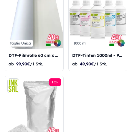
1
5
Taglia Unica
1000 ml
DTF-Filmrolle 60 cm x 100 m - PET-Filmspule - PREMIUM
DTF-Tinten 1000ml - PREMIUM
ab
99,90€
/1 Stk.
ab
49,90€
/1 Stk.
TOP