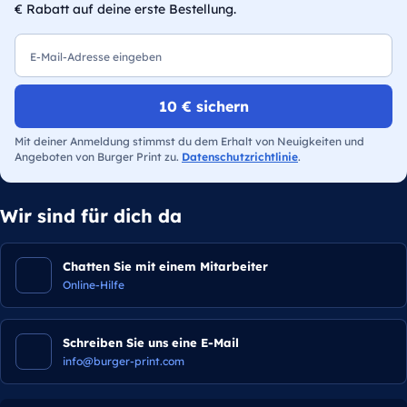
€ Rabatt auf deine erste Bestellung.
E-Mail
10 € sichern
Mit deiner Anmeldung stimmst du dem Erhalt von Neuigkeiten und
Angeboten von Burger Print zu.
Datenschutzrichtlinie
.
Wir sind für dich da
Chatten Sie mit einem Mitarbeiter
Online-Hilfe
Schreiben Sie uns eine E-Mail
info@burger-print.com