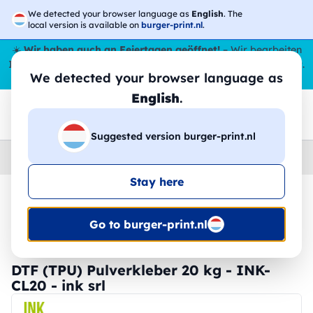
We detected your browser language as
English
. The
local version is available on
burger-print.nl
.
☀️
Wir haben auch an Feiertagen geöffnet!
– Wir bearbeiten
Ihre Bestellungen den ganzen Sommer über,
sogar im August
.
We detected your browser language as
😎🌴
English
.
Suggested version burger-print.nl
Home
›
DTF
›
dtf-verbrauchsmaterialien
Stay here
🔥 -30 % DTF-Druck
Go to burger-print.nl
DTF (TPU) Pulverkleber 20 kg - INK-
CL20 - ink srl