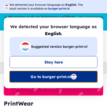
We detected your browser language as
English
. The
local version is available on
burger-print.nl
.
☀️
Wir haben auch an Feiertagen geöffnet!
– Wir bearbeiten
Ihre Bestellungen den ganzen Sommer über,
sogar im August
.
We detected your browser language as
😎🌴
English
.
Suggested version burger-print.nl
🔎
Suche in den Produkten
Stay here
Home
›
Brands
›
PrintWear
Go to burger-print.nl
🔥 -30 % DTF-Druck
PrintWear