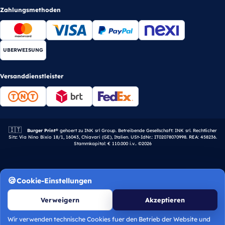
Zahlungsmethoden
UBERWEISUNG
Versanddienstleister
🇮🇹
Italienisches Unternehmen.
Burger Print®
gehoert zu INK srl Group. Betreibende Gesellschaft: INK srl. Rechtlicher
Sitz: Via Nino Bixio 18/1, 16043, Chiavari (GE), Italien. USt-IdNr.: IT02078070998. REA: 458236.
Stammkapital: € 110.000 i.v.. ©2026
Cookie-Einstellungen
Verweigern
Akzeptieren
Wir verwenden technische Cookies fuer den Betrieb der Website und