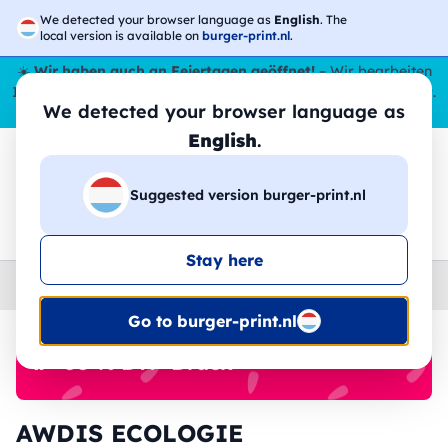
We detected your browser language as
English
. The
local version is available on
burger-print.nl
.
☀️
Wir haben auch an Feiertagen geöffnet!
– Wir bearbeiten
Ihre Bestellungen den ganzen Sommer über,
sogar im August
.
We detected your browser language as
😎🌴
English
.
Suggested version burger-print.nl
🔎
Suche in den Produkten
Stay here
Home
›
Brands
›
AWDIS ECOLOGIE
Go to burger-print.nl
🔥 -30 % DTF-Druck
AWDIS ECOLOGIE