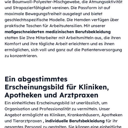
wie Baumwoll-Polyester-Mischgewebe, die Atmungsaktivität
und Strapazierfähigkeit vereinen. Die Passform ist auf
maximale Bewegungsfreiheit ausgelegt und bietet
geschlechtsspezifische Modelle. Die Hemden verfügen über
praktische Taschen für Arbeitsutensilien. Mit unserer
maßgeschneiderten medizinischen Berufsbekleidung
statten Sie Ihre Mitarbeiter mit Arbeitsmitteln aus, die ihren
Komfort und ihre tägliche Arbeit erleichtern und es ihnen
ermöglichen, sich voll und ganz auf die Patientenversorgung
zu konzentrieren.
Ein abgestimmtes
Erscheinungsbild für Kliniken,
Apotheken und Arztpraxen
Ein einheitliches Erscheinungsbild ist unerlässlich, um
Organisation und Professionalität zu vermitteln. Unser
Angebot ermöglicht es Kliniken, Krankenhäusern, Apotheken
und Tierarztpraxen
, individuelle Berufsbekleidung
für ihr
gesamtes Personal zu gestalten. Sie können eine einheitliche