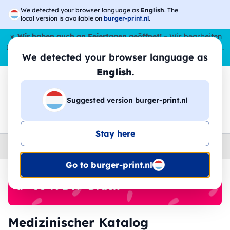
We detected your browser language as
English
. The
local version is available on
burger-print.nl
.
☀️
Wir haben auch an Feiertagen geöffnet!
– Wir bearbeiten
Ihre Bestellungen den ganzen Sommer über,
sogar im August
.
We detected your browser language as
😎🌴
English
.
Suggested version burger-print.nl
🔎
Suche in den Produkten
Stay here
Home
›
Arbeitskleidung
›
medizin
Go to burger-print.nl
🔥 -30 % DTF-Druck
Medizinischer Katalog